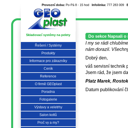
Provozní doba:
Po-Pá 8 - 15 hod
Infolinka:
777 283 009
Skladovací systémy na pelety
Do sekce Napsali o 
I my se rádi chlubíme
Řešení / Systémy
nám dorazil. Všechny 
Produkty
Dobrý den,
Informace pro zákazníky
váš servisní technik
Ceník
Jsem rád, že jsem da
Reference
Platz Marek, Rostokl
O firmě GEOplast
Datum publikování č
Poradna
Fotogalerie
Výstavy a veletrhy
Salon kotlů
Proč vy a my?