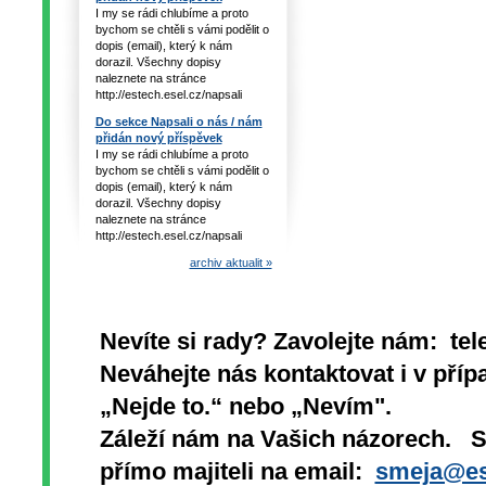
I my se rádi chlubíme a proto
bychom se chtěli s vámi podělit o
dopis (email), který k nám
dorazil. Všechny dopisy
naleznete na stránce
http://estech.esel.cz/napsali
Do sekce Napsali o nás / nám
přidán nový příspěvek
I my se rádi chlubíme a proto
bychom se chtěli s vámi podělit o
dopis (email), který k nám
dorazil. Všechny dopisy
naleznete na stránce
http://estech.esel.cz/napsali
archiv aktualit »
Nevíte si rady? Zavolejte nám: tel
Neváhejte nás kontaktovat i v přípa
„Nejde to.“ nebo „Nevím".
Záleží nám na Vašich názorech. 
přímo majiteli na email:
smeja@es