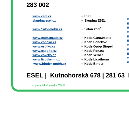
283 002
www.esel.cz
•
ESEL
w
skupina.esel.cz
•
Skupina ESEL
w
w
www.SalonKotlu.cz
•
Salon kotlů
w
w
www.guntamatic.cz
•
Kotle
Guntamatic
w
www.esbeko.cz
•
Kotle
Benekov
w
www.esbiko.cz
•
Kotle Opop Biopel
w
www.espoko.cz
•
Kotle Ponast
w
www.esveko.cz
•
Kotle Verner
w
www.licotherm.cz
•
Kotle Licotherm
w
www.binder-gmbh.cz
•
Kotle Binder
ESEL | Kutnohorská 678 | 281 63 
copyright © esel – 2008