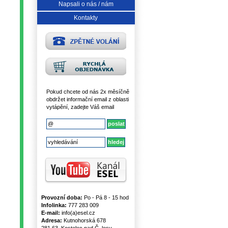
Napsali o nás / nám
Kontakty
Pokud chcete od nás 2x měsíčně
obdržet informační email z oblasti
vytápění, zadejte Váš email
Provozní doba:
Po - Pá 8 - 15 hod
Infolinka:
777 283 009
E-mail:
info(a)esel.cz
Adresa:
Kutnohorská 678