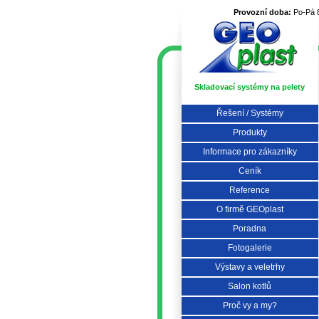
Provozní doba:
Po-Pá 
Skladovací systémy na pelety
Řešení / Systémy
Produkty
Informace pro zákazníky
Ceník
Reference
O firmě GEOplast
Poradna
Fotogalerie
Výstavy a veletrhy
Salon kotlů
Proč vy a my?