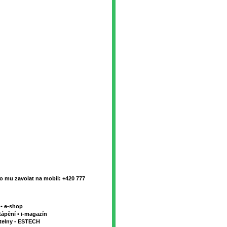
 mu zavolat na mobil: +420 777
y
•
e-shop
tápění
•
i-magazín
telny - ESTECH