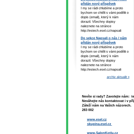
přidán nový příspěvek
I my se rádi chlubíme a proto
bychom se chtěli s vámi podělit o
dopis (email), který k nám
dorazil. Všechny dopisy
naleznete na stránce
http://estech.esel.cz/napsali
Do sekce Napsali o nás / nám
přidán nový příspěvek
I my se rádi chlubíme a proto
bychom se chtěli s vámi podělit o
dopis (email), který k nám
dorazil. Všechny dopisy
naleznete na stránce
http://estech.esel.cz/napsali
archiv aktualit »
Nevíte si rady? Zavolejte nám: t
Neváhejte nás kontaktovat i v pří
Záleží nám na Vašich názorech. 
283 002
www.esel.cz
skupina.esel.cz
www.SalonKotlu.cz