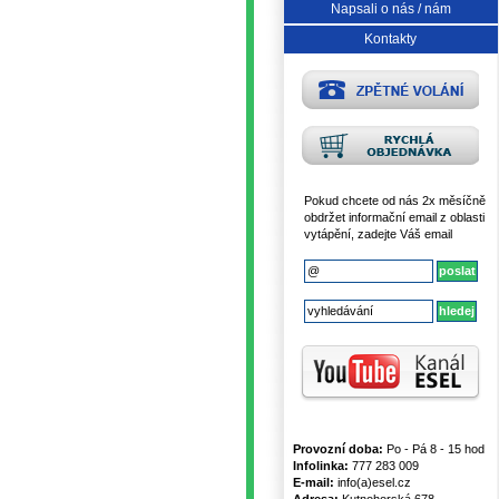
Napsali o nás / nám
Kontakty
Pokud chcete od nás 2x měsíčně
obdržet informační email z oblasti
vytápění, zadejte Váš email
Provozní doba:
Po - Pá 8 - 15 hod
Infolinka:
777 283 009
E-mail:
info(a)esel.cz