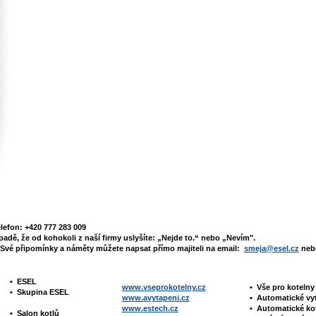
elefon: +420 777 283 009
padě, že od kohokoli z naší firmy uslyšíte: „Nejde to.“ nebo „Nevím".
Své připomínky a náměty můžete napsat přímo majiteli na email:
smeja@esel.cz
nebo
•
ESEL
www.vseprokotelny.cz
•
Vše pro koteln
•
Skupina ESEL
www.avytapeni.cz
•
Automatické vy
www.estech.cz
•
Automatické ko
•
Salon kotlů