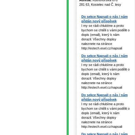
Adresa:
Kutnohorská 678
281 63, Kostelec nad Č. lesy
Do sekce Napsali o nás / nám
přidán nový příspěvek
I my se rádi chlubíme a proto
bychom se chtěli s vámi podělit o
dopis (email), který k nám
dorazil. Všechny dopisy
naleznete na stránce
http://estech.esel.cz/napsali
Do sekce Napsali o nás / nám
přidán nový příspěvek
I my se rádi chlubíme a proto
bychom se chtěli s vámi podělit o
dopis (email), který k nám
dorazil. Všechny dopisy
naleznete na stránce
http://estech.esel.cz/napsali
Do sekce Napsali o nás / nám
přidán nový příspěvek
I my se rádi chlubíme a proto
bychom se chtěli s vámi podělit o
dopis (email), který k nám
dorazil. Všechny dopisy
naleznete na stránce
http://estech.esel.cz/napsali
Do sekce Napsali o nás / nám