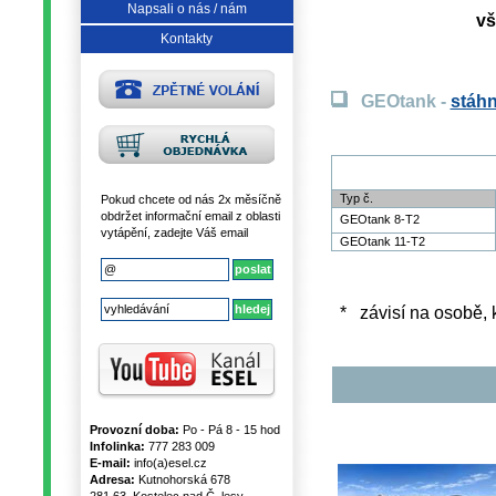
Napsali o nás / nám
vš
Kontakty
GEOtank -
stáhn
Typ č.
Pokud chcete od nás 2x měsíčně
obdržet informační email z oblasti
GEOtank 8-T2
vytápění, zadejte Váš email
GEOtank 11-T2
* závisí na osobě, 
Provozní doba:
Po - Pá 8 - 15 hod
Infolinka:
777 283 009
E-mail:
info(a)esel.cz
Adresa:
Kutnohorská 678