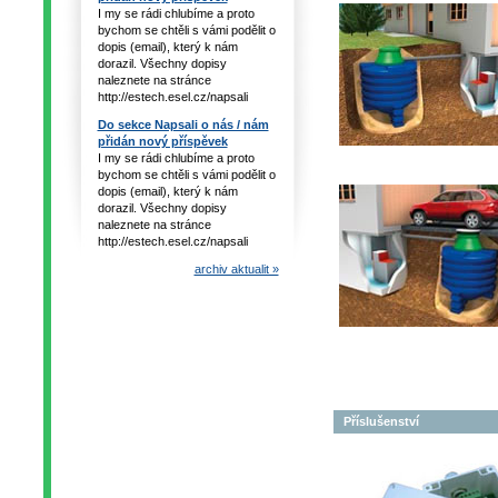
I my se rádi chlubíme a proto
bychom se chtěli s vámi podělit o
dopis (email), který k nám
dorazil. Všechny dopisy
naleznete na stránce
http://estech.esel.cz/napsali
Do sekce Napsali o nás / nám
přidán nový příspěvek
I my se rádi chlubíme a proto
bychom se chtěli s vámi podělit o
dopis (email), který k nám
dorazil. Všechny dopisy
naleznete na stránce
http://estech.esel.cz/napsali
archiv aktualit »
Příslušenství