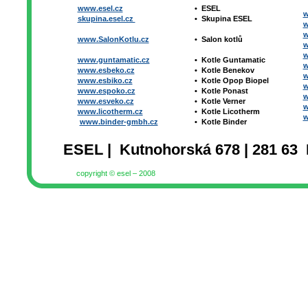
www.esel.cz
•
ESEL
w
skupina.esel.cz
•
Skupina ESEL
w
w
www.SalonKotlu.cz
•
Salon kotlů
w
w
www.guntamatic.cz
•
Kotle
Guntamatic
w
www.esbeko.cz
•
Kotle
Benekov
w
www.esbiko.cz
•
Kotle Opop Biopel
w
www.espoko.cz
•
Kotle Ponast
w
www.esveko.cz
•
Kotle Verner
w
www.licotherm.cz
•
Kotle Licotherm
w
www.binder-gmbh.cz
•
Kotle Binder
ESEL | Kutnohorská 678 | 281 63 
copyright © esel – 2008