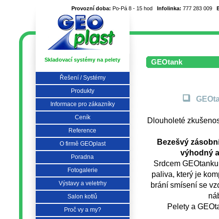
Provozní doba:
Po-Pá 8 - 15 hod
Infolinka:
777 283 009
Skladovací systémy na pelety
GEOtank
Řešení / Systémy
Produkty
GEOta
Informace pro zákazníky
Ceník
Dlouholeté zkušenost
Reference
Bezešvý zásobní
O firmě GEOplast
výhodný a
Poradna
Srdcem GEOtanku j
Fotogalerie
paliva, který je ko
Výstavy a veletrhy
brání smísení se v
ná
Salon kotlů
Pelety a GEOta
Proč vy a my?